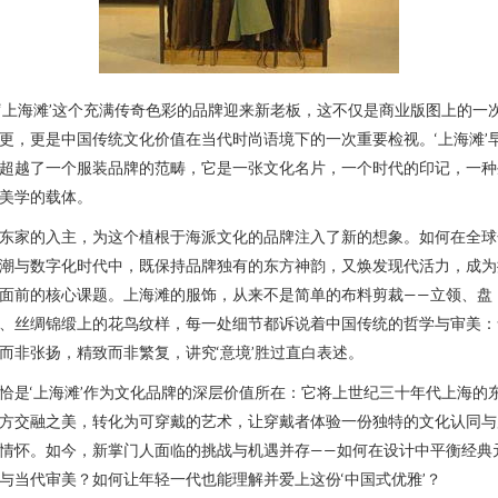
‘上海滩’这个充满传奇色彩的品牌迎来新老板，这不仅是商业版图上的一
更，更是中国传统文化价值在当代时尚语境下的一次重要检视。‘上海滩’
超越了一个服装品牌的范畴，它是一张文化名片，一个时代的印记，一种
美学的载体。
东家的入主，为这个植根于海派文化的品牌注入了新的想象。如何在全球
潮与数字化时代中，既保持品牌独有的东方神韵，又焕发现代活力，成为
面前的核心课题。上海滩的服饰，从来不是简单的布料剪裁——立领、盘
、丝绸锦缎上的花鸟纹样，每一处细节都诉说着中国传统的哲学与审美：
而非张扬，精致而非繁复，讲究‘意境’胜过直白表述。
恰是‘上海滩’作为文化品牌的深层价值所在：它将上世纪三十年代上海的
方交融之美，转化为可穿戴的艺术，让穿戴者体验一份独特的文化认同与
情怀。如今，新掌门人面临的挑战与机遇并存——如何在设计中平衡经典
与当代审美？如何让年轻一代也能理解并爱上这份‘中国式优雅’？